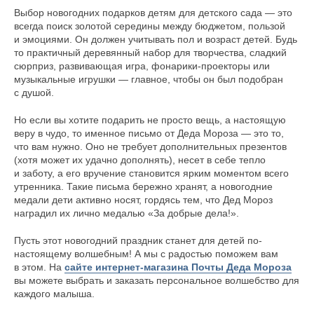
Выбор новогодних подарков детям для детского сада — это
всегда поиск золотой середины между бюджетом, пользой
и эмоциями. Он должен учитывать пол и возраст детей. Будь
то практичный деревянный набор для творчества, сладкий
сюрприз, развивающая игра, фонарики-проекторы или
музыкальные игрушки — главное, чтобы он был подобран
с душой.
Но если вы хотите подарить не просто вещь, а настоящую
веру в чудо, то именное письмо от Деда Мороза — это то,
что вам нужно. Оно не требует дополнительных презентов
(хотя может их удачно дополнять), несет в себе тепло
и заботу, а его вручение становится ярким моментом всего
утренника. Такие письма бережно хранят, а новогодние
медали дети активно носят, гордясь тем, что Дед Мороз
наградил их лично медалью «За добрые дела!».
Пусть этот новогодний праздник станет для детей по-
настоящему волшебным! А мы с радостью поможем вам
в этом. На
сайте интернет-магазина Почты Деда Мороза
вы можете выбрать и заказать персональное волшебство для
каждого малыша.